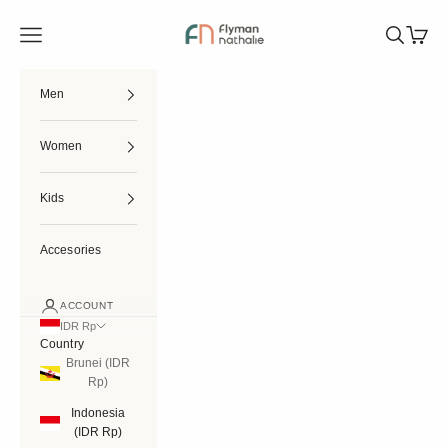
Skip to content
Flymannathalie
Open navigation menu
Open searc
Open ca
Men
Women
Kids
Accesories
ACCOUNT
IDR Rp
Country
Brunei (IDR
Rp)
Indonesia
(IDR Rp)