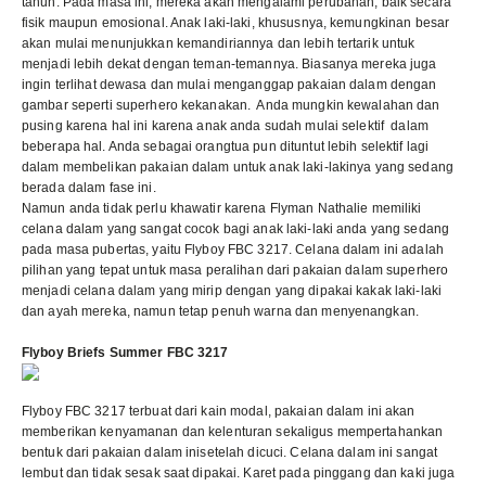
tahun. Pada masa ini, mereka akan mengalami perubahan, baik secara
fisik maupun emosional. Anak laki-laki, khususnya, kemungkinan besar
akan mulai menunjukkan kemandiriannya dan lebih tertarik untuk
menjadi lebih dekat dengan teman-temannya. Biasanya mereka juga
ingin terlihat dewasa dan mulai menganggap pakaian dalam dengan
gambar seperti superhero kekanakan. Anda mungkin kewalahan dan
pusing karena hal ini karena anak anda sudah mulai selektif dalam
beberapa hal. Anda sebagai orangtua pun dituntut lebih selektif lagi
dalam membelikan pakaian dalam untuk anak laki-lakinya yang sedang
berada dalam fase ini.
Namun anda tidak perlu khawatir karena Flyman Nathalie memiliki
celana dalam yang sangat cocok bagi anak laki-laki anda yang sedang
pada masa pubertas, yaitu
Flyboy FBC 3217
. Celana dalam ini adalah
pilihan yang tepat untuk masa peralihan dari pakaian dalam superhero
menjadi celana dalam yang mirip dengan yang dipakai kakak laki-laki
dan ayah mereka, namun tetap penuh warna dan menyenangkan.
Flyboy Briefs Summer FBC 3217
Flyboy FBC 3217 terbuat dari kain modal, pakaian dalam ini akan
memberikan kenyamanan dan kelenturan sekaligus mempertahankan
bentuk dari pakaian dalam inisetelah dicuci. Celana dalam ini sangat
lembut dan tidak sesak saat dipakai. Karet pada pinggang dan kaki juga