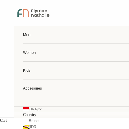
Skip to content
Flymannathalie
Men
Women
Kids
Accesories
IDR Rp
Country
Cart
Brunei
(IDR