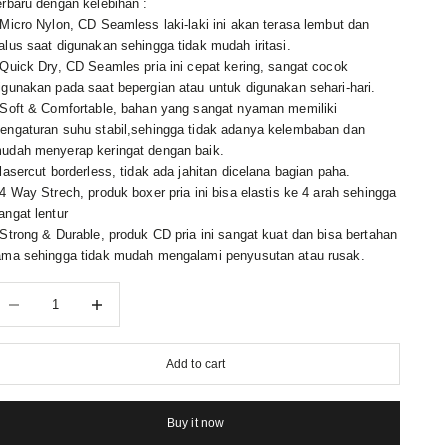
erbaru dengan kelebihan :
 Micro Nylon, CD Seamless laki-laki ini akan terasa lembut dan
alus saat digunakan sehingga tidak mudah iritasi.
 Quick Dry, CD Seamles pria ini cepat kering, sangat cocok
igunakan pada saat bepergian atau untuk digunakan sehari-hari.
 Soft & Comfortable, bahan yang sangat nyaman memiliki
engaturan suhu stabil,sehingga tidak adanya kelembaban dan
udah menyerap keringat dengan baik.
 lasercut borderless, tidak ada jahitan dicelana bagian paha.
 4 Way Strech, produk boxer pria ini bisa elastis ke 4 arah sehingga
angat lentur
 Strong & Durable, produk CD pria ini sangat kuat dan bisa bertahan
ama sehingga tidak mudah mengalami penyusutan atau rusak.
ecrease quantity
Decrease quantity
Add to cart
Buy it now