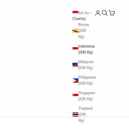
Open account page
Open search
Open cart
IDR Rp
Country
Brunei
(IDR
Rp)
Indonesia
(IDR Rp)
Malaysia
(IDR Rp)
Philippines
(IDR Rp)
Singapore
(IDR Rp)
Thailand
(IDR
Rp)