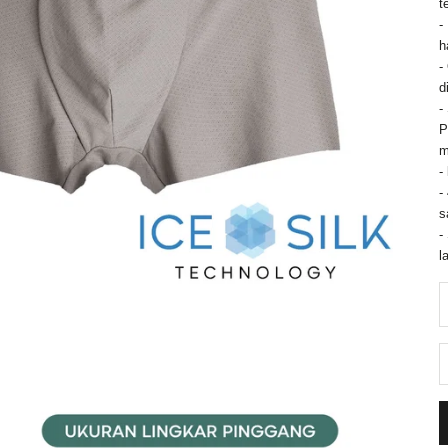
t
-
h
-
d
-
P
m
-
-
s
-
l
D