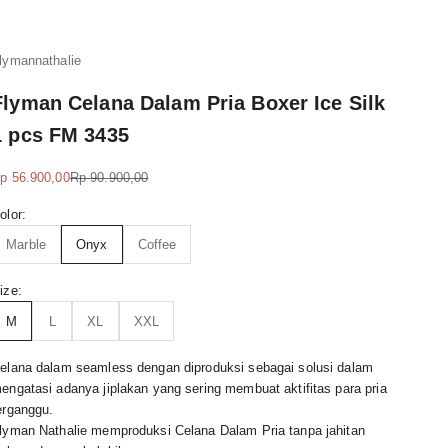
lymannathalie
Flyman Celana Dalam Pria Boxer Ice Silk
1 pcs FM 3435
ale price
Regular price
p 56.900,00
Rp 90.900,00
olor:
Marble
Onyx
Coffee
ize:
M
L
XL
XXL
elana dalam seamless dengan diproduksi sebagai solusi dalam
engatasi adanya jiplakan yang sering membuat aktifitas para pria
erganggu.
lyman Nathalie memproduksi Celana Dalam Pria tanpa jahitan