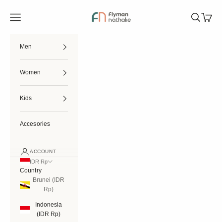
Skip to content
Flymannathalie
Open navigation menu
Open searc
Open ca
Men
Women
Kids
Accesories
ACCOUNT
IDR Rp
Country
Brunei (IDR
Rp)
Indonesia
(IDR Rp)