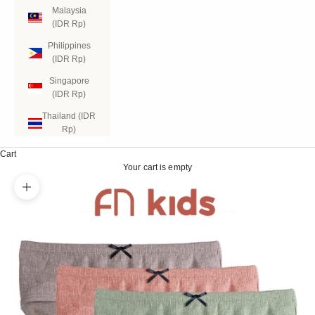
Malaysia
(IDR Rp)
Philippines
(IDR Rp)
Singapore
(IDR Rp)
Thailand (IDR
Rp)
Cart
Your cart is empty
Zoom picture