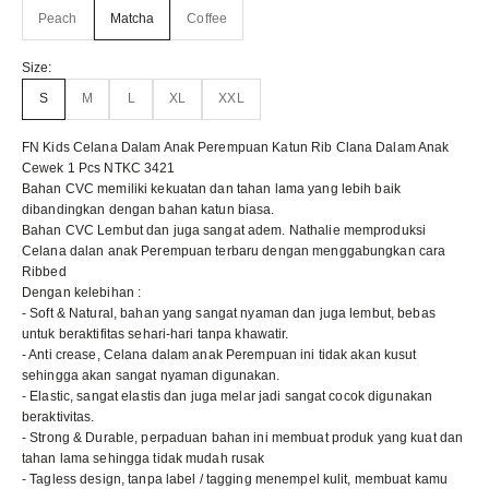
Peach
Matcha
Coffee
Size:
S
M
L
XL
XXL
FN Kids Celana Dalam Anak Perempuan Katun Rib Clana Dalam Anak
Cewek 1 Pcs NTKC 3421
Bahan CVC memiliki kekuatan dan tahan lama yang lebih baik
dibandingkan dengan bahan katun biasa.
Bahan CVC Lembut dan juga sangat adem. Nathalie memproduksi
Celana dalan anak Perempuan terbaru dengan menggabungkan cara
Ribbed
Dengan kelebihan :
- Soft & Natural, bahan yang sangat nyaman dan juga lembut, bebas
untuk beraktifitas sehari-hari tanpa khawatir.
- Anti crease, Celana dalam anak Perempuan ini tidak akan kusut
sehingga akan sangat nyaman digunakan.
- Elastic, sangat elastis dan juga melar jadi sangat cocok digunakan
beraktivitas.
- Strong & Durable, perpaduan bahan ini membuat produk yang kuat dan
tahan lama sehingga tidak mudah rusak
- Tagless design, tanpa label / tagging menempel kulit, membuat kamu