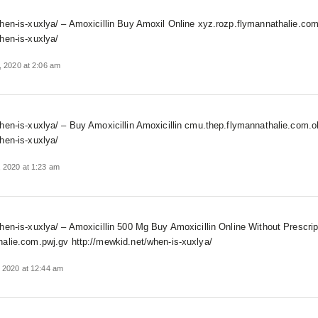
hen-is-xuxlya/ – Amoxicillin Buy Amoxil Online xyz.rozp.flymannathalie.com
hen-is-xuxlya/
, 2020 at 2:06 am
hen-is-xuxlya/ – Buy Amoxicillin Amoxicillin cmu.thep.flymannathalie.com.
hen-is-xuxlya/
 2020 at 1:23 am
hen-is-xuxlya/ – Amoxicillin 500 Mg Buy Amoxicillin Online Without Prescrip
alie.com.pwj.gv http://mewkid.net/when-is-xuxlya/
 2020 at 12:44 am