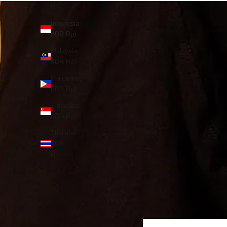
Rp)
Indonesia
(IDR Rp)
Malaysia
(IDR Rp)
Philippines
(IDR Rp)
Singapore
(IDR Rp)
Thailand
(IDR
Rp)