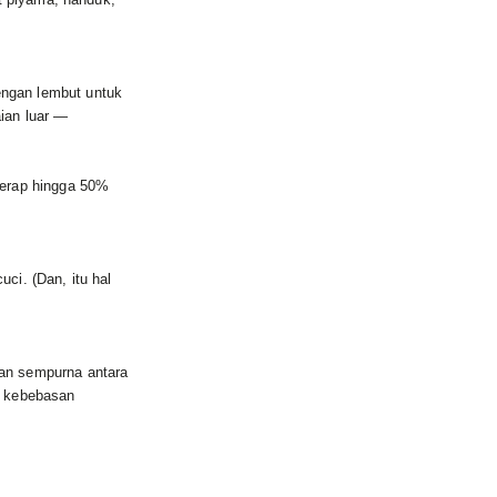
engan lembut untuk
aian luar —
nyerap hingga 50%
ci. (Dan, itu hal
uan sempurna antara
n kebebasan