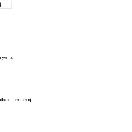
m.yve.oz
athalie.com.tnm.nj