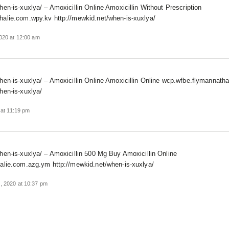
hen-is-xuxlya/ – Amoxicillin Online Amoxicillin Without Prescription
halie.com.wpy.kv http://mewkid.net/when-is-xuxlya/
020 at 12:00 am
hen-is-xuxlya/ – Amoxicillin Online Amoxicillin Online wcp.wfbe.flymannat
hen-is-xuxlya/
 at 11:19 pm
hen-is-xuxlya/ – Amoxicillin 500 Mg Buy Amoxicillin Online
halie.com.azg.ym http://mewkid.net/when-is-xuxlya/
, 2020 at 10:37 pm