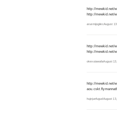
http://mewkid.net/w
http://mewkid.net/w
aruemijogilec
August 13
http://mewkid.net/w
http://mewkid.net/w
okexutawafa
August 13,
http://mewkid.net/w
aou.cskt.flymannath
hujejuefugud
August 13,