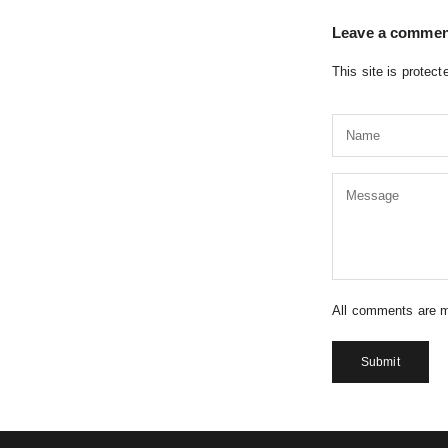
Leave a commen
This site is prote
All comments are m
Submit