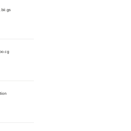
.bii.gs
obo.cg
tion