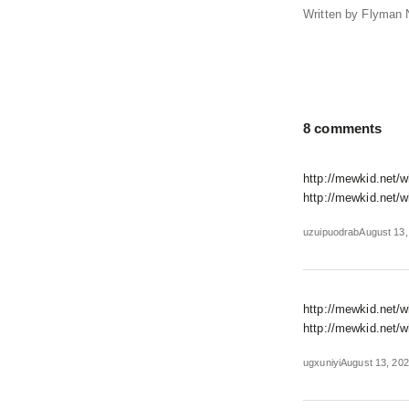
Written by Flyman 
8 comments
http://mewkid.net/
http://mewkid.net/w
uzuipuodrab
August 13,
http://mewkid.net/w
http://mewkid.net/w
ugxuniyi
August 13, 202