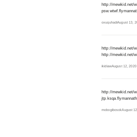
http://mewkid.net/w
psw.wtwf.flymannat
oxuquhadi
August 13, 2
http://mewkid.net/w
http://mewkid.net/w
ikidiaw
August 12, 2020
http://mewkid.net/w
jtp.ksqa.flymannat
mobogibosok
August 12