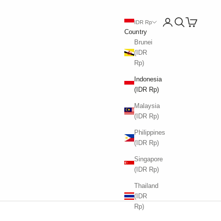
Open account page
Open search
Open cart
IDR Rp
Country
Brunei
(IDR
Rp)
Indonesia
(IDR Rp)
Malaysia
(IDR Rp)
Philippines
(IDR Rp)
Singapore
(IDR Rp)
Thailand
(IDR
Rp)