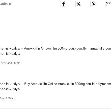
Nathalie
when-is-xuxlya/ – Amoxicillin Amoxicillin 500mg gdq.kgow.flymannathalie.co
hen-is-xuxlya/
 2020 at 3:28 am
hen-is-xuxlya/ – Buy Amoxicillin Online Amoxicillin 500mg dsu.irkd.flymann
hen-is-xuxlya/
0 at 2:45 am