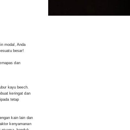
in modal, Anda
sesuatu besar!
ernapas dan
bubur kayu beech.
buat keringat dan
ipada tetap
engan kain lain dan
faktor kenyamanan
t piyama, handuk,