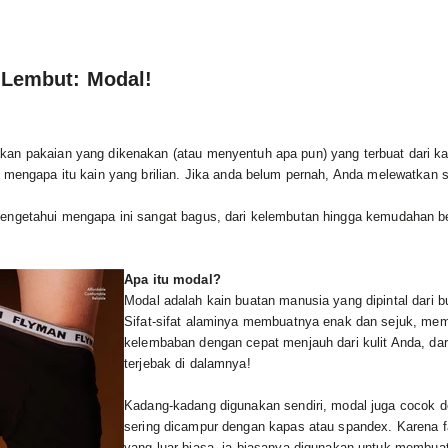
 Lembut: Modal!
an pakaian yang dikenakan (atau menyentuh apa pun) yang terbuat dari ka
u mengapa itu kain yang brilian. Jika anda belum pernah, Anda melewatkan 
engetahui mengapa ini sangat bagus, dari kelembutan hingga kemudahan b
Apa itu modal?
Modal adalah kain buatan manusia yang dipintal dari 
Sifat-sifat alaminya membuatnya enak dan sejuk, mem
kelembaban dengan cepat menjauh dari kulit Anda, dar
terjebak di dalamnya!
Kadang-kadang digunakan sendiri, modal juga cocok d
sering dicampur dengan kapas atau spandex. Karena 
yang luar biasa, ia biasanya digunakan untuk membua