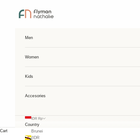
Skip to content
Flymannathalie
Men
Women
Kids
Accesories
IDR Rp
Country
Cart
Brunei
(IDR